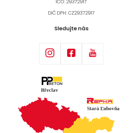
IČO: 29372917
DIČ DPH: CZ29372917
Sledujte nás
Břeclav
Stará Ľubovňa