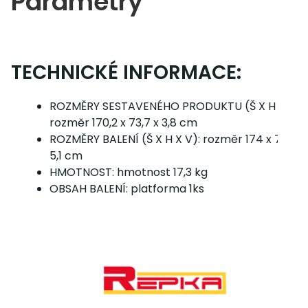
Parametry
TECHNICKÉ INFORMACE:
ROZMĚRY SESTAVENÉHO PRODUKTU (Š X H X V):
rozměr 170,2 x 73,7 x 3,8 cm
ROZMĚRY BALENÍ (Š X H X V): rozměr 174 x 77,5 x
5,1 cm
HMOTNOST: hmotnost 17,3 kg
OBSAH BALENÍ: platforma 1ks