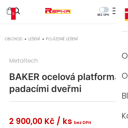
0
BEZ DPH
OBCHOD
LEŠENÍ
POJÍZDNÉ LEŠENÍ
O
Metaltech
O
BAKER ocelová platforma s
padacími dveřmi
B
K
2 900,00 Kč
/ ks
bez DPH