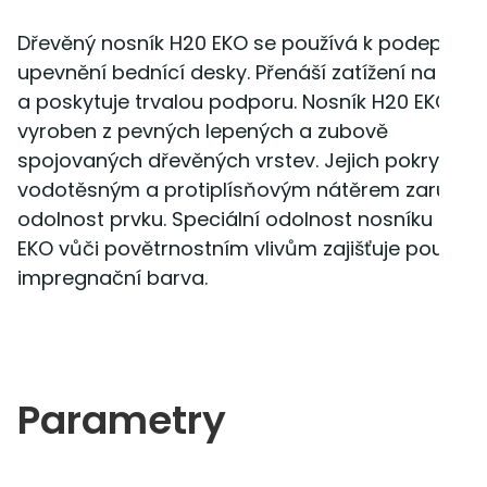
Dřevěný nosník H20 EKO se používá k podepření
upevnění bednící desky. Přenáší zatížení na stoj
a poskytuje trvalou podporu. Nosník H20 EKO je
vyroben z pevných lepených a zubově
spojovaných dřevěných vrstev. Jejich pokrytí
vodotěsným a protiplísňovým nátěrem zaručuj
odolnost prvku. Speciální odolnost nosníku H20
EKO vůči povětrnostním vlivům zajišťuje použitá
impregnační barva.
Parametry