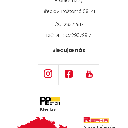
Hraniční 1371,
Břeclav-Poštorná 691 41
IČO: 29372917
DIČ DPH: CZ29372917
Sledujte nás
Břeclav
Stará Ľubovňa