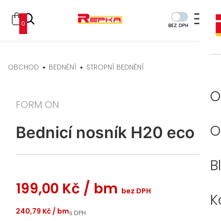
0
BEZ DPH
OBCHOD
BEDNĚNÍ
STROPNÍ BEDNĚNÍ
O
FORM ON
O
Bednicí nosník H20 eco
B
199,00 Kč
/ bm
bez DPH
K
240,79 Kč
/ bm
s DPH