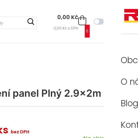
0,00 Kč
BEZ DPH
0,00 Kč
s DPH
0
Obc
O n
ení panel Plný 2.9x2m
Blo
Kon
 ks
bez DPH