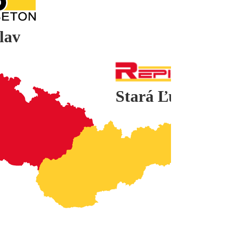
lav
Stará Ľubovňa