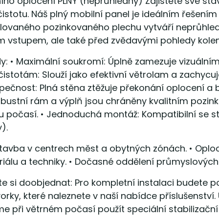
ního oplocení PLNÝ (neprůhledný) Zajistěte své s
istotu. Náš plný mobilní panel je ideálním řešením
filovaného pozinkovaného plechu vytváří neprůhled
 vstupem, ale také před zvědavými pohledy kole
y: • Maximální soukromí: Úplně zamezuje vizuálním
istotám: Slouží jako efektivní větrolam a zachycuje 
ečnost: Plná stěna ztěžuje překonání oplocení a 
obustní rám a výplň jsou chráněny kvalitním pozin
u počasí. • Jednoduchá montáž: Kompatibilní se 
).
ýstavba v centrech měst a obytných zónách. • Oploc
iálu a techniky. • Dočasné oddělení průmyslových
 si doobjednat: Pro kompletní instalaci budete p
orky, které naleznete v naší nabídce příslušenství
 při větrném počasí použít speciální stabilizační