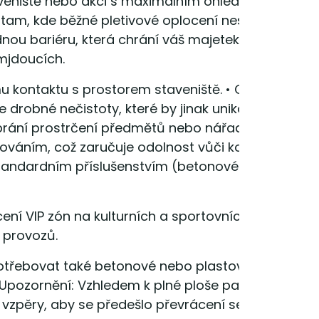
taveniště nebo akci s maximálním ohledem na
 tam, kde běžné pletivové oplocení nestačí. Díky
nou bariéru, která chrání váš majetek nejen před
mjdoucích.
u kontaktu s prostorem staveniště. • Ochrana prot
drobné nečistoty, které by jinak unikaly do okolí. 
brání prostrčení předmětů nebo nářadí. • Dlouhá
kováním, což zaručuje odolnost vůči korozi a
standardním příslušenstvím (betonové/plastové
ení VIP zón na kulturních a sportovních akcích. •
 provozů.
otřebovat také betonové nebo plastové patky a
. Upozornění: Vzhledem k plné ploše panelu
 vzpěry, aby se předešlo převrácení sestavy.