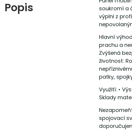
Panel mobil
Popis
soukromí a č
výplni z pro
nepovolaným
Hlavní výhod
prachu a neč
Zvýšená bezp
životnost: R
nepříznivém
patky, spojky
Využití: • V
Sklady mater
Nezapomeňte
spojovací sv
doporučujeme