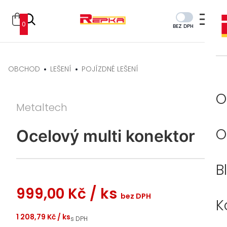
0
BEZ DPH
OBCHOD
LEŠENÍ
POJÍZDNÉ LEŠENÍ
O
Metaltech
O
Ocelový multi konektor
B
999,00 Kč
/ ks
bez DPH
K
1 208,79 Kč
/ ks
s DPH