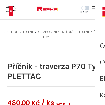
0
BEZ DPH
OBCHOD
LEŠENÍ
KOMPONENTY FASÁDNÍHO LESENÍ P70 TYP
PLETTAC
O
O
Příčník - traverza P70 Typ
PLETTAC
B
K
480,00 Kč
/ ks
bez DPH