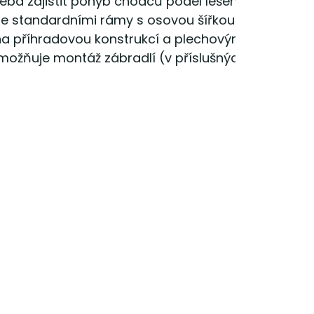
řeba zajistit pohyb chodců podél lešení. Konstrukc
se standardními rámy s osovou šířkou 732 mm a
žena příhradovou konstrukcí a plechovými výztuhami
možňuje montáž zábradlí (v příslušných kapsách s