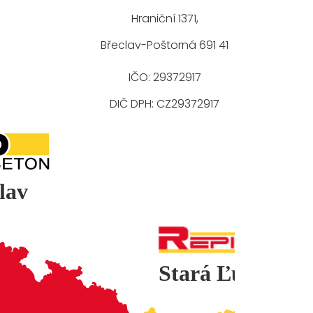
Hraniční 1371,
Břeclav-Poštorná 691 41
IČO: 29372917
DIČ DPH: CZ29372917
lav
Stará Ľubovňa