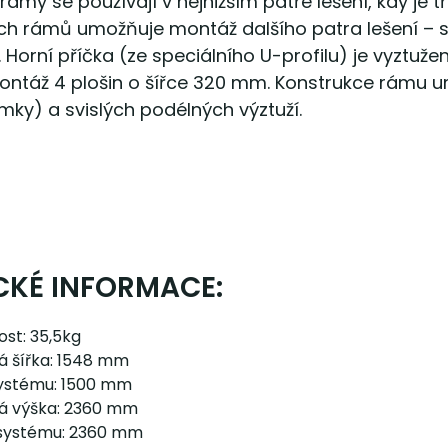
ámy se používají v nejnižším patře lešení, kdy je t
h rámů umožňuje montáž dalšího patra lešení – 
 Horní příčka (ze speciálního U-profilu) je vyztu
ntáž 4 plošin o šířce 320 mm. Konstrukce rámu u
mky) a svislých podélných výztuží.
CKÉ INFORMACE:
st: 35,5kg
á šířka: 1548 mm
systému: 1500 mm
á výška: 2360 mm
systému: 2360 mm