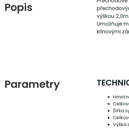
Přechodové r
Popis
přechodovýc
výškou 2,0m.
Umožňuje mo
klínovými zá
Parametry
TECHNI
Hmotno
Celkov
Šířka 
Celkov
Výška 