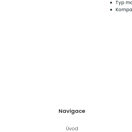
Typ ma
Kompat
Navigace
Úvod