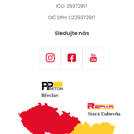
IČO: 29372917
DIČ DPH: CZ29372917
Sledujte nás
Břeclav
Stará Ľubovňa