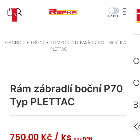
0
BEZ DPH
OBCHOD
LEŠENÍ
KOMPONENTY FASÁDNÍHO LESENÍ P70 TYP
PLETTAC
O
O
Rám zábradlí boční P70
Typ PLETTAC
B
K
750,00 Kč
/ ks
bez DPH