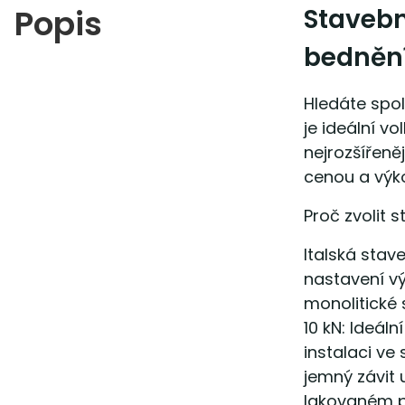
Popis
Stavebn
bedněn
Hledáte spol
je ideální v
nejrozšířen
cenou a výk
Proč zvolit s
Italská stav
nastavení vý
monolitické 
10 kN: Ideál
instalaci ve
jemný závit
lakovaném pr