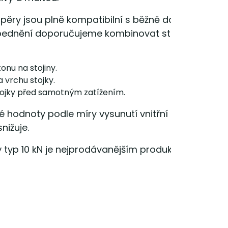
dpěry jsou plně kompatibilní s běžně dostupným
 bednění doporučujeme kombinovat stojiny s těmit
nu na stojiny.
 vrchu stojky.
 stojky před samotným zatížením.
 hodnoty podle míry vysunutí vnitřní trouby. Při
nižuje.
ý typ 10 kN je nejprodávanějším produktem pro svů