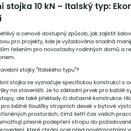
í stojka 10 kN – Italský typ: Ek
í
ehlivý a cenově dostupný způsob, jak zajistit šalov
olbou pro projekty, kde je vyžadována snadná mani
ějším řešením pro novostavby rodinných domů a re
onem.
tavební stojky "Italského typu"?
ební stojka se vyznačuje specifickou konstrukcí s
šky na staveništi. Je to základní prvek pro každé 
stopy, ale také překlady či dočasné konstrukce. Hl
ní pro běžné tloušťky stropních desek v bytové výs
 stísněných prostorách, čímž šetří čas vašich pra
 umožňují přesné podepření stropu do požadované
ovedení, které chrání ocel před povětrnostními vl