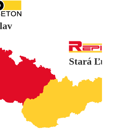
lav
Stará Ľubovňa