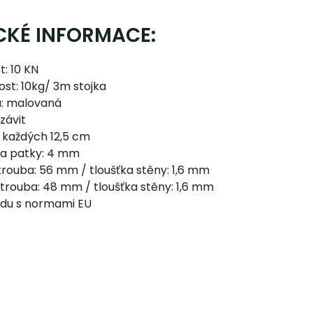
CKÉ INFORMACE:
: 10 KN
st: 10kg/ 3m stojka
: malovaná
 závit
 každých 12,5 cm
ka patky: 4 mm
trouba: 56 mm / tloušťka stěny: 1,6 mm
 trouba: 48 mm / tloušťka stěny: 1,6 mm
adu s normami EU