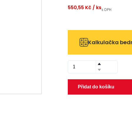
550,55 Kč
/ ks
s DPH
Kalkulačka bed
Přidat do košíku