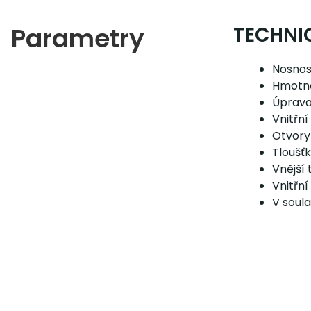
Parametry
TECHNI
Nosnost
Hmotno
Úprava
Vnitřní
Otvory
Tloušť
Vnější 
Vnitřní
V soul