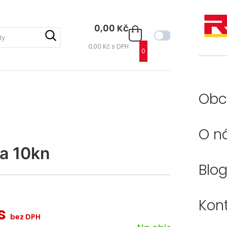
0,00 Kč
BEZ DPH
0,00 Kč
s DPH
0
Obc
O n
ka 10kn
Blo
Kon
ks
bez DPH