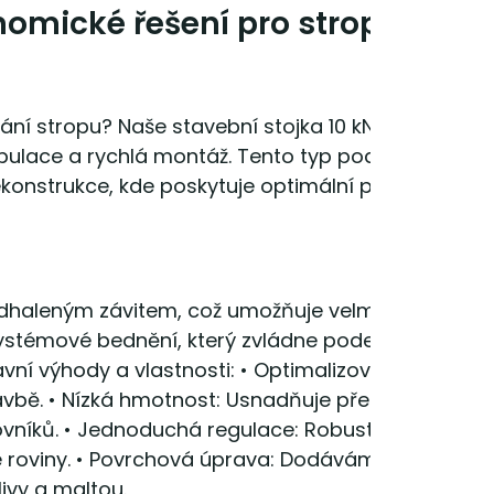
onomické řešení pro stropní
ání stropu? Naše stavební stojka 10 kN (italský typ
pulace a rychlá montáž. Tento typ podpěry je
konstrukce, kde poskytuje optimální poměr mezi
 odhaleným závitem, což umožňuje velmi rychlé
systémové bednění, který zvládne podepřít nejen
avní výhody a vlastnosti: • Optimalizovaná nosnos
tavbě. • Nízká hmotnost: Usnadňuje přenášení a
covníků. • Jednoduchá regulace: Robustní matice a
 roviny. • Povrchová úprava: Dodáváme v odolné
ivy a maltou.