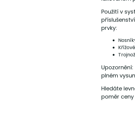
Použití v sy
příslušenst
prvky:
Nosníky
Křížové
Trojnož
Upozornění: 
plném vysunu
Hledáte levn
poměr ceny 