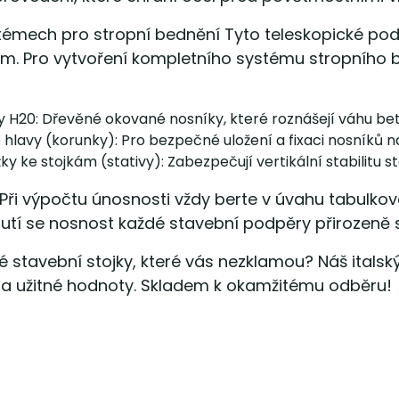
stémech pro stropní bednění Tyto teleskopické po
vím. Pro vytvoření kompletního systému stropního
 H20: Dřevěné okované nosníky, které roznášejí váhu beto
 hlavy (korunky): Pro bezpečné uložení a fixaci nosníků na
ky ke stojkám (stativy): Zabezpečují vertikální stabilitu
Při výpočtu únosnosti vždy berte v úvahu tabulkové
tí se nosnost každé stavební podpěry přirozeně s
é stavební stojky, které vás nezklamou? Náš italsk
a užitné hodnoty. Skladem k okamžitému odběru!